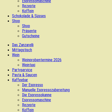
Espressomaschine
Rezepte
Koffein
Schokolade & Süsses
Shop
Shop
Präsente
Gutscheine
Das Zanzarelli
Mittagstisch
Wein
Weinprobentermine 2026
Weintaxi
Partyservice
Pasta & Saucen
Kaffeebar
Der Espresso
Manuelle Espressozubereitung
Die Espressokanne
Espressomaschine
Rezepte
Koffein