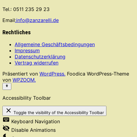
Tel.: 0511 235 29 23
Email
:info@zanzarelli.de
Rechtliches
Allgemeine Geschäftsbedingungen
Impressum
Datenschutzerklärung
Vertrag widerrufen
Präsentiert von
WordPress.
Foodica WordPress-Theme
von
WPZOOM.
Accessibility Toolbar
close
Toggle the visibility of the Accessibility Toolbar
keyboard
Keyboard Navigation
visibility_off
Disable Animations
nights_stay