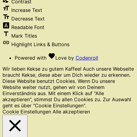
Contrast
format_size
Increase Text
text_fields
Decrease Text
font_download
Readable Font
title
Mark Titles
link
Highlight Links & Buttons
favorite
Powered with
Love
by
Codenroll
Wir lieben Kekse zu gutem Kaffee! Auch unsere Webseite
braucht Kekse, diese aber um Dich wieder zu erkennen.
Diese Website benutzt Cookies. Wenn Du unsere
Website weiter nutzt, gehen wir von Deinem
Einverständnis aus. Mit einem Klick auf "Alle
akzeptieren", stimmst Du allen Cookies zu. Zur Auswahl
geht es über "Cookie Einstellungen".
Cookie Einstellungen
Alle akzeptieren