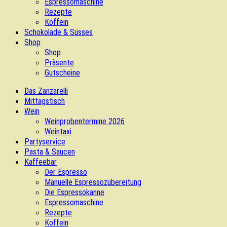
Espressomaschine
Rezepte
Koffein
Schokolade & Süsses
Shop
Shop
Präsente
Gutscheine
Das Zanzarelli
Mittagstisch
Wein
Weinprobentermine 2026
Weintaxi
Partyservice
Pasta & Saucen
Kaffeebar
Der Espresso
Manuelle Espressozubereitung
Die Espressokanne
Espressomaschine
Rezepte
Koffein