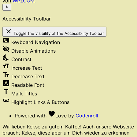
von
WPZOOM.
Accessibility Toolbar
close
Toggle the visibility of the Accessibility Toolbar
keyboard
Keyboard Navigation
visibility_off
Disable Animations
nights_stay
Contrast
format_size
Increase Text
text_fields
Decrease Text
font_download
Readable Font
title
Mark Titles
link
Highlight Links & Buttons
favorite
Powered with
Love
by
Codenroll
Wir lieben Kekse zu gutem Kaffee! Auch unsere Webseite
braucht Kekse, diese aber um Dich wieder zu erkennen.