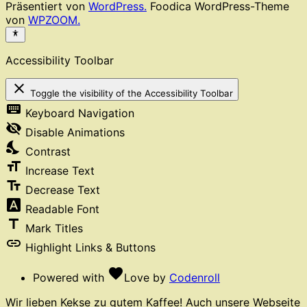
Präsentiert von
WordPress.
Foodica WordPress-Theme
von
WPZOOM.
Accessibility Toolbar
close
Toggle the visibility of the Accessibility Toolbar
keyboard
Keyboard Navigation
visibility_off
Disable Animations
nights_stay
Contrast
format_size
Increase Text
text_fields
Decrease Text
font_download
Readable Font
title
Mark Titles
link
Highlight Links & Buttons
favorite
Powered with
Love
by
Codenroll
Wir lieben Kekse zu gutem Kaffee! Auch unsere Webseite