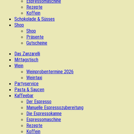
Espressomaschine
Rezepte
Koffein
Schokolade & Süsses
Shop
Shop
Präsente
Gutscheine
Das Zanzarelli
Mittagstisch
Wein
Weinprobentermine 2026
Weintaxi
Partyservice
Pasta & Saucen
Kaffeebar
Der Espresso
Manuelle Espressozubereitung
Die Espressokanne
Espressomaschine
Rezepte
Koffein