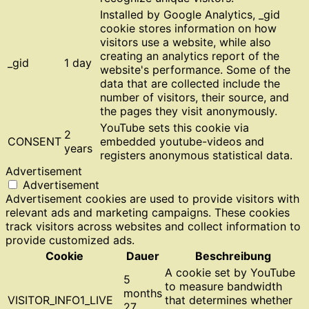
Installed by Google Analytics, _gid
cookie stores information on how
visitors use a website, while also
creating an analytics report of the
_gid
1 day
website's performance. Some of the
data that are collected include the
number of visitors, their source, and
the pages they visit anonymously.
YouTube sets this cookie via
2
CONSENT
embedded youtube-videos and
years
registers anonymous statistical data.
Advertisement
Advertisement
Advertisement cookies are used to provide visitors with
relevant ads and marketing campaigns. These cookies
track visitors across websites and collect information to
provide customized ads.
Cookie
Dauer
Beschreibung
A cookie set by YouTube
5
to measure bandwidth
months
VISITOR_INFO1_LIVE
that determines whether
27