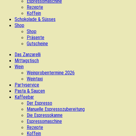
Espressomaschine
Rezepte
Koffein
Schokolade & Süsses
Shop
Shop
Präsente
Gutscheine
Das Zanzarelli
Mittagstisch
Wein
Weinprobentermine 2026
Weintaxi
Partyservice
Pasta & Saucen
Kaffeebar
Der Espresso
Manuelle Espressozubereitung
Die Espressokanne
Espressomaschine
Rezepte
Koffein