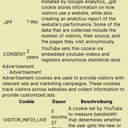
Installed by Google Analytics, _gid
cookie stores information on how
visitors use a website, while also
creating an analytics report of the
_gid
1 day
website's performance. Some of the
data that are collected include the
number of visitors, their source, and
the pages they visit anonymously.
YouTube sets this cookie via
2
CONSENT
embedded youtube-videos and
years
registers anonymous statistical data.
Advertisement
Advertisement
Advertisement cookies are used to provide visitors with
relevant ads and marketing campaigns. These cookies
track visitors across websites and collect information to
provide customized ads.
Cookie
Dauer
Beschreibung
A cookie set by YouTube
5
to measure bandwidth
months
VISITOR_INFO1_LIVE
that determines whether
27
the user gets the new or