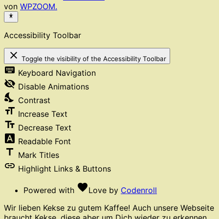
von
WPZOOM.
Accessibility Toolbar
close
Toggle the visibility of the Accessibility Toolbar
keyboard
Keyboard Navigation
visibility_off
Disable Animations
nights_stay
Contrast
format_size
Increase Text
text_fields
Decrease Text
font_download
Readable Font
title
Mark Titles
link
Highlight Links & Buttons
favorite
Powered with
Love
by
Codenroll
Wir lieben Kekse zu gutem Kaffee! Auch unsere Webseite
braucht Kekse, diese aber um Dich wieder zu erkennen.