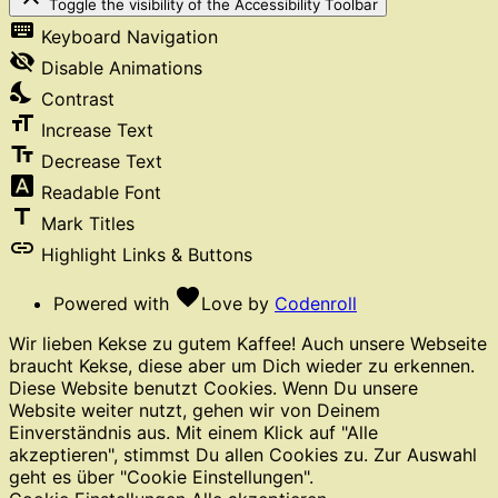
Toggle the visibility of the Accessibility Toolbar
keyboard
Keyboard Navigation
visibility_off
Disable Animations
nights_stay
Contrast
format_size
Increase Text
text_fields
Decrease Text
font_download
Readable Font
title
Mark Titles
link
Highlight Links & Buttons
favorite
Powered with
Love
by
Codenroll
Wir lieben Kekse zu gutem Kaffee! Auch unsere Webseite
braucht Kekse, diese aber um Dich wieder zu erkennen.
Diese Website benutzt Cookies. Wenn Du unsere
Website weiter nutzt, gehen wir von Deinem
Einverständnis aus. Mit einem Klick auf "Alle
akzeptieren", stimmst Du allen Cookies zu. Zur Auswahl
geht es über "Cookie Einstellungen".