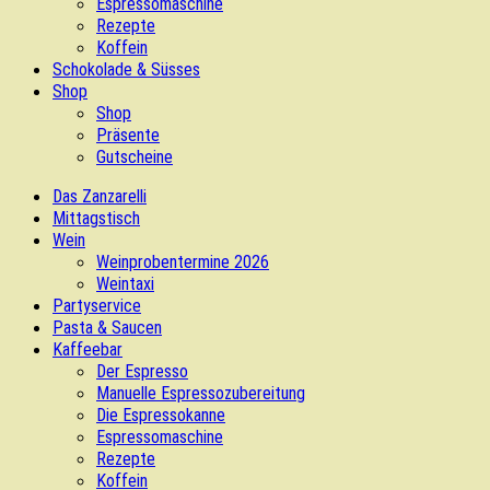
Espressomaschine
Rezepte
Koffein
Schokolade & Süsses
Shop
Shop
Präsente
Gutscheine
Das Zanzarelli
Mittagstisch
Wein
Weinprobentermine 2026
Weintaxi
Partyservice
Pasta & Saucen
Kaffeebar
Der Espresso
Manuelle Espressozubereitung
Die Espressokanne
Espressomaschine
Rezepte
Koffein