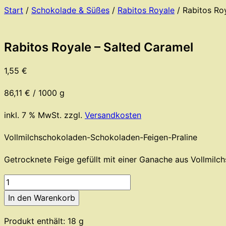
Start
/
Schokolade & Süßes
/
Rabitos Royale
/ Rabitos Ro
Rabitos Royale – Salted Caramel
1,55
€
86,11
€
/
1000
g
inkl. 7 % MwSt.
zzgl.
Versandkosten
Vollmilchschokoladen-Schokoladen-Feigen-Praline
Getrocknete Feige gefüllt mit einer Ganache aus Vollmilc
Rabitos
Royale
In den Warenkorb
-
Produkt enthält: 18
g
Salted