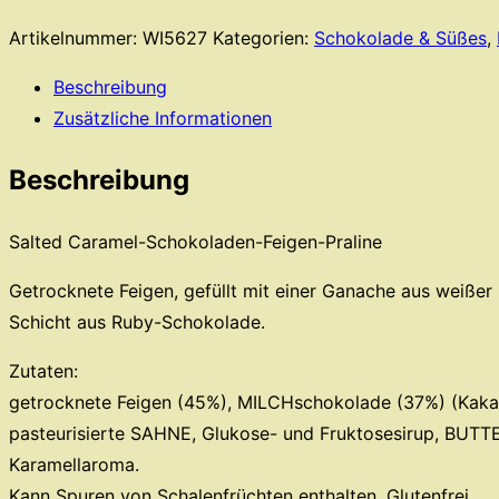
Caramel
Artikelnummer:
WI5627
Kategorien:
Schokolade & Süßes
,
Menge
Beschreibung
Zusätzliche Informationen
Beschreibung
Salted Caramel-Schokoladen-Feigen-Praline
Getrocknete Feigen, gefüllt mit einer Ganache aus weiß
Schicht aus Ruby-Schokolade.
Zutaten:
getrocknete Feigen (45%), MILCHschokolade (37%) (Kakao
pasteurisierte SAHNE, Glukose- und Fruktosesirup, BUTTERf
Karamellaroma.
Kann Spuren von Schalenfrüchten enthalten. Glutenfrei.