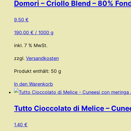
Domori – Criollo Blend – 80% Fond
9,50
€
190,00
€
/
1000
g
inkl. 7 % MwSt.
zzgl.
Versandkosten
Produkt enthält: 50
g
In den Warenkorb
Tutto Cioccolato di Melice – Cune
1,40
€