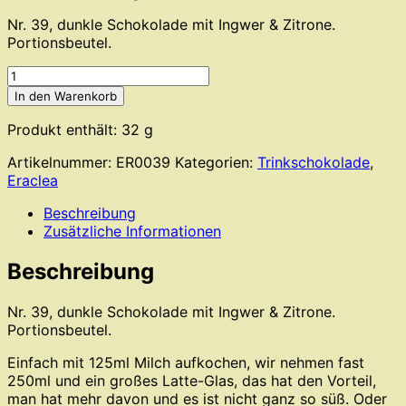
Nr. 39, dunkle Schokolade mit Ingwer & Zitrone.
Portionsbeutel.
Eraclea
No.
In den Warenkorb
39
-
Produkt enthält: 32
g
Cioccolata
Artikelnummer:
ER0039
Kategorien:
Trinkschokolade
,
Fondente
Eraclea
Zenzero
&
Beschreibung
Limone
Zusätzliche Informationen
Menge
Beschreibung
Nr. 39, dunkle Schokolade mit Ingwer & Zitrone.
Portionsbeutel.
Einfach mit 125ml Milch aufkochen, wir nehmen fast
250ml und ein großes Latte-Glas, das hat den Vorteil,
man hat mehr davon und es ist nicht ganz so süß. Oder