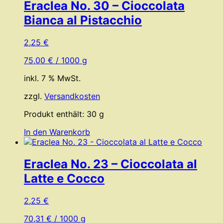
Eraclea No. 30 – Cioccolata
Bianca al Pistacchio
2,25
€
75,00
€
/
1000
g
inkl. 7 % MwSt.
zzgl.
Versandkosten
Produkt enthält: 30
g
In den Warenkorb
Eraclea No. 23 – Cioccolata al
Latte e Cocco
2,25
€
70,31
€
/
1000
g