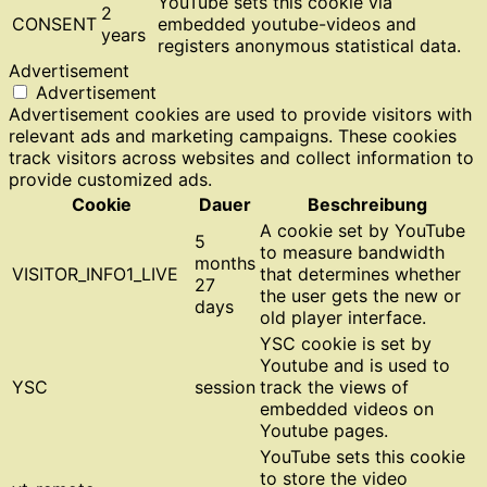
YouTube sets this cookie via
2
CONSENT
embedded youtube-videos and
years
registers anonymous statistical data.
Advertisement
Advertisement
Advertisement cookies are used to provide visitors with
relevant ads and marketing campaigns. These cookies
track visitors across websites and collect information to
provide customized ads.
Cookie
Dauer
Beschreibung
A cookie set by YouTube
5
to measure bandwidth
months
VISITOR_INFO1_LIVE
that determines whether
27
the user gets the new or
days
old player interface.
YSC cookie is set by
Youtube and is used to
YSC
session
track the views of
embedded videos on
Youtube pages.
YouTube sets this cookie
to store the video