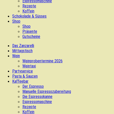
Espressomaschine
Rezepte
Koffein
Schokolade & Süsses
Shop
Shop
Präsente
Gutscheine
Das Zanzarelli
Mittagstisch
Wein
Weinprobentermine 2026
Weintaxi
Partyservice
Pasta & Saucen
Kaffeebar
Der Espresso
Manuelle Espressozubereitung
Die Espressokanne
Espressomaschine
Rezepte
Koffein