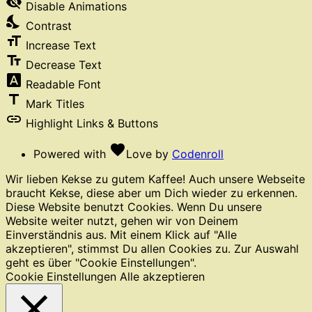
visibility_off
Disable Animations
nights_stay
Contrast
format_size
Increase Text
text_fields
Decrease Text
font_download
Readable Font
title
Mark Titles
link
Highlight Links & Buttons
favorite
Powered with
Love
by
Codenroll
Wir lieben Kekse zu gutem Kaffee! Auch unsere Webseite
braucht Kekse, diese aber um Dich wieder zu erkennen.
Diese Website benutzt Cookies. Wenn Du unsere
Website weiter nutzt, gehen wir von Deinem
Einverständnis aus. Mit einem Klick auf "Alle
akzeptieren", stimmst Du allen Cookies zu. Zur Auswahl
geht es über "Cookie Einstellungen".
Cookie Einstellungen
Alle akzeptieren