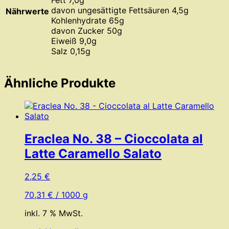
davon ungesättigte Fettsäuren 4,5g
Nährwerte
Kohlenhydrate 65g
davon Zucker 50g
Eiweiß 9,0g
Salz 0,15g
Ähnliche Produkte
Eraclea No. 38 – Cioccolata al
Latte Caramello Salato
2,25
€
70,31
€
/
1000
g
inkl. 7 % MwSt.