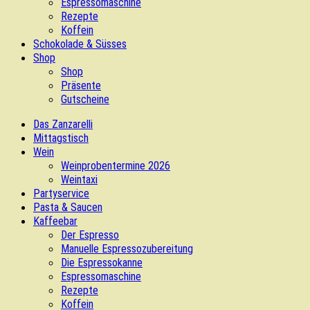
Espressomaschine
Rezepte
Koffein
Schokolade & Süsses
Shop
Shop
Präsente
Gutscheine
Das Zanzarelli
Mittagstisch
Wein
Weinprobentermine 2026
Weintaxi
Partyservice
Pasta & Saucen
Kaffeebar
Der Espresso
Manuelle Espressozubereitung
Die Espressokanne
Espressomaschine
Rezepte
Koffein