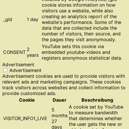
cookie stores information on how
visitors use a website, while also
creating an analytics report of the
_gid
1 day
website's performance. Some of the
data that are collected include the
number of visitors, their source, and
the pages they visit anonymously.
YouTube sets this cookie via
2
CONSENT
embedded youtube-videos and
years
registers anonymous statistical data.
Advertisement
Advertisement
Advertisement cookies are used to provide visitors with
relevant ads and marketing campaigns. These cookies
track visitors across websites and collect information to
provide customized ads.
Cookie
Dauer
Beschreibung
A cookie set by YouTube
5
to measure bandwidth
months
VISITOR_INFO1_LIVE
that determines whether
27
the user gets the new or
days