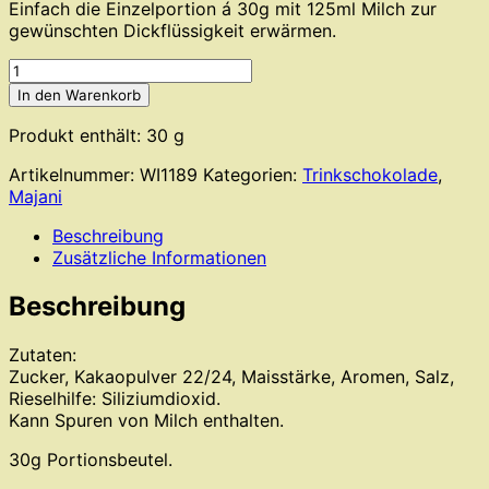
Einfach die Einzelportion á 30g mit 125ml Milch zur
gewünschten Dickflüssigkeit erwärmen.
Majani
-
In den Warenkorb
Hot
Chocolate
Produkt enthält: 30
g
Fondente
Artikelnummer:
WI1189
Kategorien:
Trinkschokolade
,
Menge
Majani
Beschreibung
Zusätzliche Informationen
Beschreibung
Zutaten:
Zucker, Kakaopulver 22/24, Maisstärke, Aromen, Salz,
Rieselhilfe: Siliziumdioxid.
Kann Spuren von Milch enthalten.
30g Portionsbeutel.