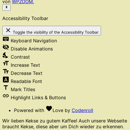
von
WPZOOM.
Accessibility Toolbar
close
Toggle the visibility of the Accessibility Toolbar
keyboard
Keyboard Navigation
visibility_off
Disable Animations
nights_stay
Contrast
format_size
Increase Text
text_fields
Decrease Text
font_download
Readable Font
title
Mark Titles
link
Highlight Links & Buttons
favorite
Powered with
Love
by
Codenroll
Wir lieben Kekse zu gutem Kaffee! Auch unsere Webseite
braucht Kekse, diese aber um Dich wieder zu erkennen.