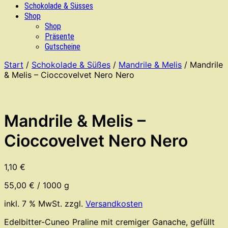
Schokolade & Süsses
Shop
Shop
Präsente
Gutscheine
Start
/
Schokolade & Süßes
/
Mandrile & Melis
/ Mandrile
& Melis – Cioccovelvet Nero Nero
Mandrile & Melis –
Cioccovelvet Nero Nero
1,10
€
55,00
€
/
1000
g
inkl. 7 % MwSt.
zzgl.
Versandkosten
Edelbitter-Cuneo Praline mit cremiger Ganache, gefüllt