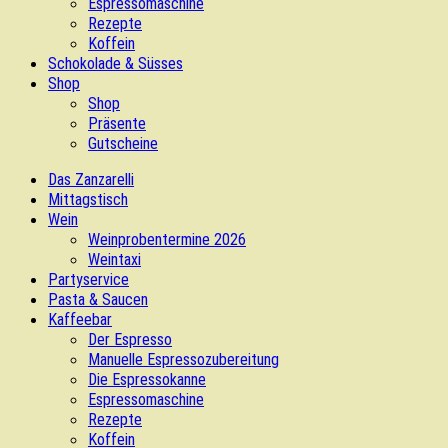
Espressomaschine
Rezepte
Koffein
Schokolade & Süsses
Shop
Shop
Präsente
Gutscheine
Das Zanzarelli
Mittagstisch
Wein
Weinprobentermine 2026
Weintaxi
Partyservice
Pasta & Saucen
Kaffeebar
Der Espresso
Manuelle Espressozubereitung
Die Espressokanne
Espressomaschine
Rezepte
Koffein