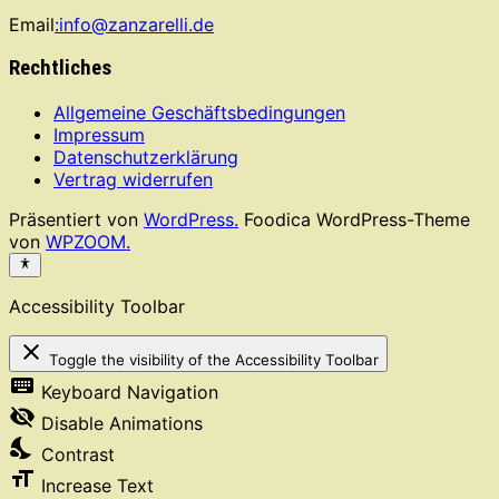
Email
:info@zanzarelli.de
Rechtliches
Allgemeine Geschäftsbedingungen
Impressum
Datenschutzerklärung
Vertrag widerrufen
Präsentiert von
WordPress.
Foodica WordPress-Theme
von
WPZOOM.
Accessibility Toolbar
close
Toggle the visibility of the Accessibility Toolbar
keyboard
Keyboard Navigation
visibility_off
Disable Animations
nights_stay
Contrast
format_size
Increase Text