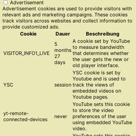
Advertisement
Advertisement cookies are used to provide visitors with
relevant ads and marketing campaigns. These cookies
track visitors across websites and collect information to
provide customized ads.
Cookie
Dauer
Beschreibung
A cookie set by YouTube
5
to measure bandwidth
months
VISITOR_INFO1_LIVE
that determines whether
27
the user gets the new or
days
old player interface.
YSC cookie is set by
Youtube and is used to
YSC
session
track the views of
embedded videos on
Youtube pages.
YouTube sets this cookie
to store the video
yt-remote-
never
preferences of the user
connected-devices
using embedded YouTube
video.
YouTube sets this cookie