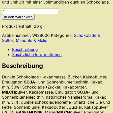
und umhüllt mit einer vollmundigen dunklen Schokolade.
Mandrile
&
In den Warenkorb
Melis
-
Produkt enthält: 20
g
Cioccovelvet
Artikelnummer:
WI39006
Kategorien:
Schokolade &
Nero
Süßes
,
Mandrile & Melis
Nero
Menge
Beschreibung
Zusätzliche Informationen
Beschreibung
Dunkle Schokolade (Kakaomasse, Zucker, Kakaobutter,
Emulgator:
SOJA
– und Sonnenblumenlecithin, Kakao
min. 50%) Schokolade (Zucker, Kakaobutter,
MILCH
pulver, Kakaomasse, Emulgator:
SOJA
– und
Sonnenblumenlecithin, natürliches Vanillearoma, Kakao
min. 31%, dunkle schokoladencreme (pflanzliche Öle und
Fette, Sonnenblume, Kakaobutter), Zucker, Kakaopulver
(26%),
HASELNÜSSE
, Mager
MILCH
pulver, Emulgator: