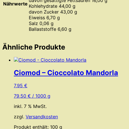
davon gesättigte Fettsäuren 16,00 g
Nährwerte
Kohlehydrate 44,00 g
davon Zucker 43,00 g
Eiweiss 6,70 g
Salz 0,06 g
Ballaststoffe 6,60 g
Ähnliche Produkte
Ciomod – Cioccolato Mandorla
7,95
€
79,50
€
/
1000
g
inkl. 7 % MwSt.
zzgl.
Versandkosten
Produkt enthält: 100
g