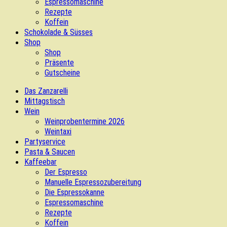
Espressomaschine
Rezepte
Koffein
Schokolade & Süsses
Shop
Shop
Präsente
Gutscheine
Das Zanzarelli
Mittagstisch
Wein
Weinprobentermine 2026
Weintaxi
Partyservice
Pasta & Saucen
Kaffeebar
Der Espresso
Manuelle Espressozubereitung
Die Espressokanne
Espressomaschine
Rezepte
Koffein