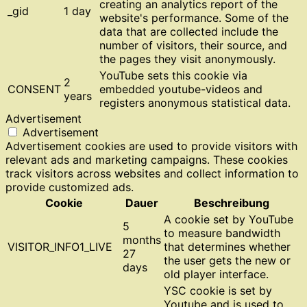
creating an analytics report of the
_gid
1 day
website's performance. Some of the
data that are collected include the
number of visitors, their source, and
the pages they visit anonymously.
YouTube sets this cookie via
2
CONSENT
embedded youtube-videos and
years
registers anonymous statistical data.
Advertisement
Advertisement
Advertisement cookies are used to provide visitors with
relevant ads and marketing campaigns. These cookies
track visitors across websites and collect information to
provide customized ads.
Cookie
Dauer
Beschreibung
A cookie set by YouTube
5
to measure bandwidth
months
VISITOR_INFO1_LIVE
that determines whether
27
the user gets the new or
days
old player interface.
YSC cookie is set by
Youtube and is used to