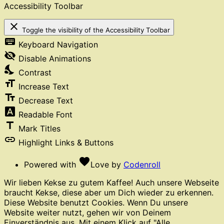
Accessibility Toolbar
close
Toggle the visibility of the Accessibility Toolbar
keyboard
Keyboard Navigation
visibility_off
Disable Animations
nights_stay
Contrast
format_size
Increase Text
text_fields
Decrease Text
font_download
Readable Font
title
Mark Titles
link
Highlight Links & Buttons
favorite
Powered with
Love
by
Codenroll
Wir lieben Kekse zu gutem Kaffee! Auch unsere Webseite
braucht Kekse, diese aber um Dich wieder zu erkennen.
Diese Website benutzt Cookies. Wenn Du unsere
Website weiter nutzt, gehen wir von Deinem
Einverständnis aus. Mit einem Klick auf "Alle