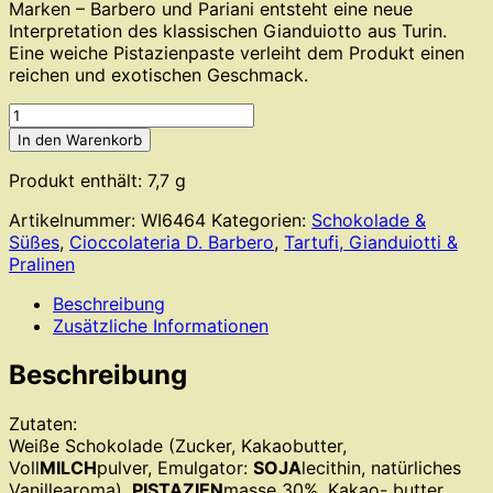
Marken – Barbero und Pariani entsteht eine neue
Interpretation des klassischen Gianduiotto aus Turin.
Eine weiche Pistazienpaste verleiht dem Produkt einen
reichen und exotischen Geschmack.
Cioccolateria
D.
In den Warenkorb
Barbero
-
Produkt enthält: 7,7
g
Pistacchiotto
Artikelnummer:
WI6464
Kategorien:
Schokolade &
/
Süßes
,
Cioccolateria D. Barbero
,
Tartufi, Gianduiotti &
lose
Pralinen
Menge
Beschreibung
Zusätzliche Informationen
Beschreibung
Zutaten:
Weiße Schokolade (Zucker, Kakaobutter,
Voll
MILCH
pulver, Emulgator:
SOJA
lecithin, natürliches
Vanillearoma),
PISTAZIEN
masse 30%, Kakao- butter,