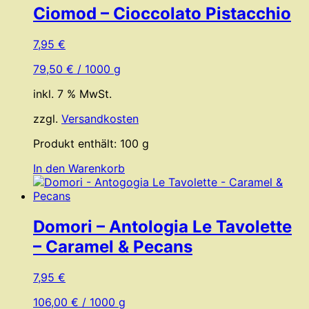
Ciomod – Cioccolato Pistacchio
7,95
€
79,50
€
/
1000
g
inkl. 7 % MwSt.
zzgl.
Versandkosten
Produkt enthält: 100
g
In den Warenkorb
Domori – Antologia Le Tavolette
– Caramel & Pecans
7,95
€
106,00
€
/
1000
g