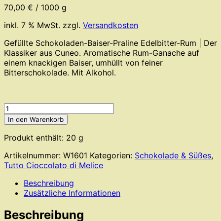
70,00
€
/
1000
g
inkl. 7 % MwSt.
zzgl.
Versandkosten
Gefüllte Schokoladen-Baiser-Praline Edelbitter-Rum | Der
Klassiker aus Cuneo. Aromatische Rum-Ganache auf
einem knackigen Baiser, umhüllt von feiner
Bitterschokolade. Mit Alkohol.
Tutto
Cioccolato
In den Warenkorb
di
Melice
Produkt enthält: 20
g
-
Artikelnummer:
W1601
Kategorien:
Schokolade & Süßes
,
Cuneesi
Tutto Cioccolato di Melice
con
meringa
Beschreibung
al
Zusätzliche Informationen
rhum
Menge
Beschreibung