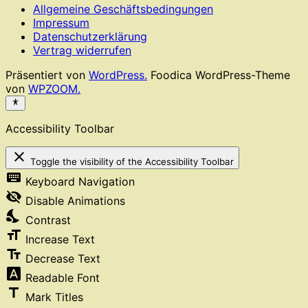
Allgemeine Geschäftsbedingungen
Impressum
Datenschutzerklärung
Vertrag widerrufen
Präsentiert von
WordPress.
Foodica WordPress-Theme
von
WPZOOM.
Accessibility Toolbar
close
Toggle the visibility of the Accessibility Toolbar
keyboard
Keyboard Navigation
visibility_off
Disable Animations
nights_stay
Contrast
format_size
Increase Text
text_fields
Decrease Text
font_download
Readable Font
title
Mark Titles