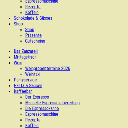
Espressomaschine
Rezepte
Koffein
Schokolade & Süsses
Shop
Shop
Präsente
Gutscheine
Das Zanzarelli
Mittagstisch
Wein
Weinprobentermine 2026
Weintaxi
Partyservice
Pasta & Saucen
Kaffeebar
Der Espresso
Manuelle Espressozubereitung
Die Espressokanne
Espressomaschine
Rezepte
Koffein