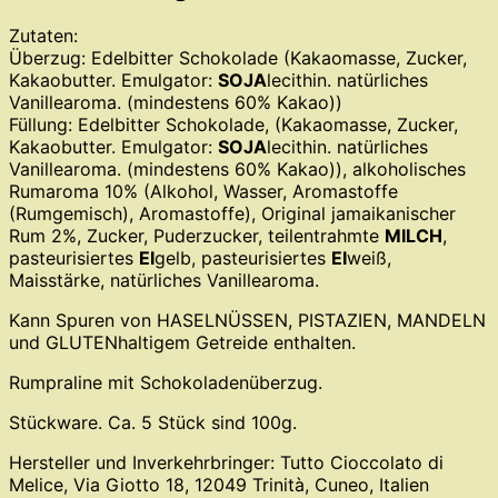
Zutaten:
Überzug: Edelbitter Schokolade (Kakaomasse, Zucker,
Kakaobutter. Emulgator:
SOJA
lecithin. natürliches
Vanillearoma. (mindestens 60% Kakao))
Füllung: Edelbitter Schokolade, (Kakaomasse, Zucker,
Kakaobutter. Emulgator:
SOJA
lecithin. natürliches
Vanillearoma. (mindestens 60% Kakao)), alkoholisches
Rumaroma 10% (Alkohol, Wasser, Aromastoffe
(Rumgemisch), Aromastoffe), Original jamaikanischer
Rum 2%, Zucker, Puderzucker, teilentrahmte
MILCH
,
pasteurisiertes
EI
gelb, pasteurisiertes
EI
weiß,
Maisstärke, natürliches Vanillearoma.
Kann Spuren von HASELNÜSSEN, PISTAZIEN, MANDELN
und GLUTENhaltigem Getreide enthalten.
Rumpraline mit Schokoladenüberzug.
Stückware. Ca. 5 Stück sind 100g.
Hersteller und Inverkehrbringer: Tutto Cioccolato di
Melice, Via Giotto 18, 12049 Trinità, Cuneo, Italien