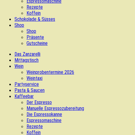
Espressomaschine
Rezepte
Koffein
Schokolade & Süsses
Shop
Shop
Präsente
Gutscheine
Das Zanzarelli
Mittagstisch
Wein
Weinprobentermine 2026
Weintaxi
Partyservice
Pasta & Saucen
Kaffeebar
Der Espresso
Manuelle Espressozubereitung
Die Espressokanne
Espressomaschine
Rezepte
Koffein