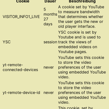
Cookie
Dauer
Beschreibung
A cookie set by YouTube
5
to measure bandwidth
months
VISITOR_INFO1_LIVE
that determines whether
27
the user gets the new or
days
old player interface.
YSC cookie is set by
Youtube and is used to
YSC
session
track the views of
embedded videos on
Youtube pages.
YouTube sets this cookie
to store the video
yt-remote-
never
preferences of the user
connected-devices
using embedded YouTube
video.
YouTube sets this cookie
to store the video
yt-remote-device-id
never
preferences of the user
using embedded YouTube
video.
This cookie, set by