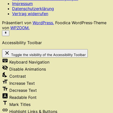
Impressum
Datenschutzerklärung
Vertrag widerrufen
Präsentiert von
WordPress.
Foodica WordPress-Theme
von
WPZOOM.
Accessibility Toolbar
close
Toggle the visibility of the Accessibility Toolbar
keyboard
Keyboard Navigation
visibility_off
Disable Animations
nights_stay
Contrast
format_size
Increase Text
text_fields
Decrease Text
font_download
Readable Font
title
Mark Titles
link
Highlight Links & Buttons