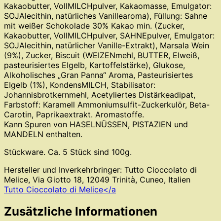
Kakaobutter, VollMILCHpulver, Kakaomasse, Emulgator:
SOJAlecithin, natürliches Vanillearoma), Füllung: Sahne
mit weißer Schokolade 30% Kakao min. (Zucker,
Kakaobutter, VollMILCHpulver, SAHNEpulver, Emulgator:
SOJAlecithin, natürlicher Vanille-Extrakt), Marsala Wein
(9%), Zucker, Biscuit (WEIZENmehl, BUTTER, EIweiß,
pasteurisiertes EIgelb, Kartoffelstärke), Glukose,
Alkoholisches „Gran Panna“ Aroma, Pasteurisiertes
EIgelb (1%), KondensMILCH, Stabilisator:
Johannisbrotkernmehl, Acetyliertes Distärkeadipat,
Farbstoff: Karamell Ammoniumsulfit-Zuckerkulör, Beta-
Carotin, Paprikaextrakt. Aromastoffe.
Kann Spuren von HASELNÜSSEN, PISTAZIEN und
MANDELN enthalten.
Stückware. Ca. 5 Stück sind 100g.
Hersteller und Inverkehrbringer: Tutto Cioccolato di
Melice, Via Giotto 18, 12049 Trinità, Cuneo, Italien
Tutto Cioccolato di Melice</a
Zusätzliche Informationen