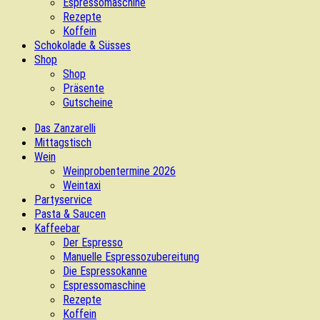
Espressomaschine
Rezepte
Koffein
Schokolade & Süsses
Shop
Shop
Präsente
Gutscheine
Das Zanzarelli
Mittagstisch
Wein
Weinprobentermine 2026
Weintaxi
Partyservice
Pasta & Saucen
Kaffeebar
Der Espresso
Manuelle Espressozubereitung
Die Espressokanne
Espressomaschine
Rezepte
Koffein