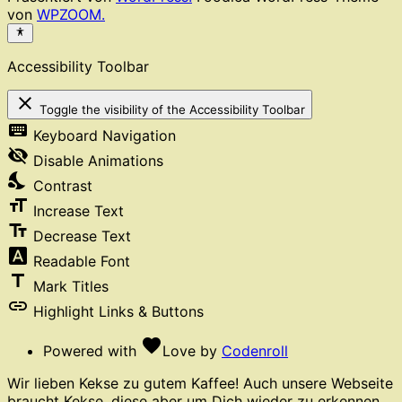
von
WPZOOM.
Accessibility Toolbar
close
Toggle the visibility of the Accessibility Toolbar
keyboard
Keyboard Navigation
visibility_off
Disable Animations
nights_stay
Contrast
format_size
Increase Text
text_fields
Decrease Text
font_download
Readable Font
title
Mark Titles
link
Highlight Links & Buttons
favorite
Powered with
Love
by
Codenroll
Wir lieben Kekse zu gutem Kaffee! Auch unsere Webseite
braucht Kekse, diese aber um Dich wieder zu erkennen.