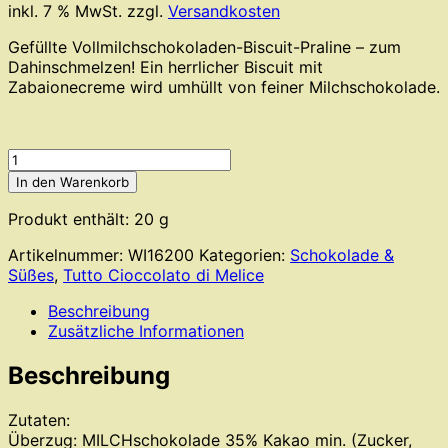
inkl. 7 % MwSt.
zzgl.
Versandkosten
Gefüllte Vollmilchschokoladen-Biscuit-Praline – zum
Dahinschmelzen! Ein herrlicher Biscuit mit
Zabaionecreme wird umhüllt von feiner Milchschokolade.
Tutto
Cioccolato
In den Warenkorb
di
Melice
Produkt enthält: 20
g
-
Artikelnummer:
WI16200
Kategorien:
Schokolade &
Cuneesi
Süßes
,
Tutto Cioccolato di Melice
Nonna
Rita
Beschreibung
Delizia
Zusätzliche Informationen
allo
Zabaione
Beschreibung
Menge
Zutaten:
Überzug: MILCHschokolade 35% Kakao min. (Zucker,